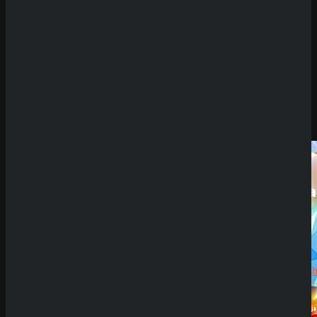
Having issues with
Area Link Vegas
?
Casino
Review
Wyns
Casino
Review
QuickWin
Casino
Submit
Review
Sicher dir einen 100% Bonus bis 500€ und spiele
Betista
Area Link Vegas
Casino
Try Our Featured Games
Review
Neueste
Kommenta
Alex
zu
Dazard
rami
zu
CryptoRus
Jens
zu
CryptoRush