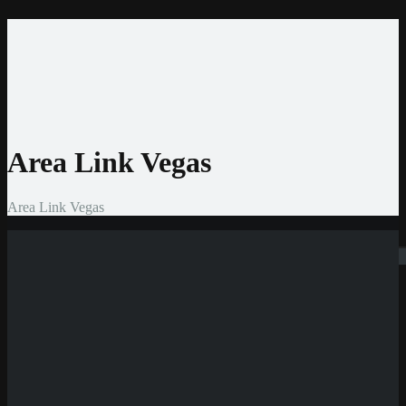
Home
Casinos
Bonis
Slots
Entwickler
News
Area Link Vegas
Area Link Vegas
Suchen
Neue Casinos