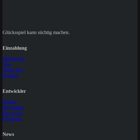
Glücksspiel kann süchtig machen.
Einzahlung
Mastercard
Visa
Apple Pay
Paysafe
Entwickler
Merkur
Novomatic
Play'n Go
Pragmatic
News