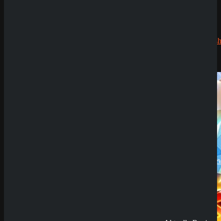
zu 2.500€
Robert99
zu
CryptoRush
Submit
200% bis
Sicher dir einen 100% Bonus bis 500€ und spiele
zu 2.500€
Cub Cabana
Try Our Featured Games
News
SpinEmpire Casino
Review
8. Januar 2026
SpinBetter Casino
Review
22. Dezember
2025
Wyns Casino Revie
30. September
2025
QuickWin Casino
Review
30. September
2025