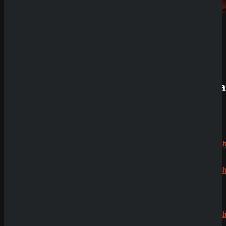
Casino
Review
Betista
Casino
Review
Neueste
Kommenta
Alex
zu
Dazard
rami
zu
CryptoRus
Jens
zu
CryptoRush
200% bis
zu 2.500€
Silizi
zu
CryptoRush
Echtgeldmodus
200% bis