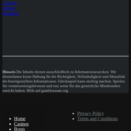
Casinos
Partner
Ratgeber
Hinweis
Die Inhalte dienen ausschließlich zu Informationszwecken. Wir
übernehmen keine Haftung für die Richtigkeit, Vollständigkeit und Aktualität
der bereitgestellten Informationen. Glücksspiel kann süchtig machen. Spielen
Sie verantwortungsbewusst und nur, wenn Sie das gesetzliche Mindestalter
erreicht haben. Hilfe auf gambleaware.org
© Copyright 2024
Privacy Policy
Home
Terms and Conditions
Casinos
Bonis