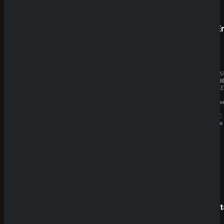
Prestige
SpinE
BESITZER:
JAHRES
Aurevia
10.000.0
IT
BESITZE
Group
GBL
LIZENZ:
Solution
Curacao
N.V.
LIZENZ:
Curacao
SpinBetter
Betist