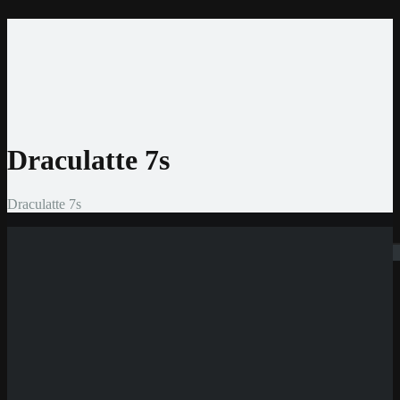
Home
Casinos
Bonis
Slots
Entwickler
News
Draculatte 7s
Draculatte 7s
Suchen
Neue Casinos