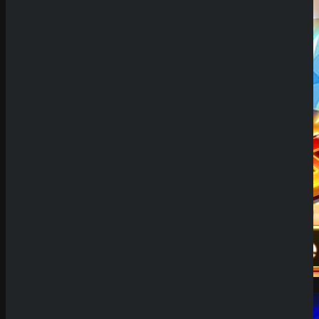
Demo Spiel