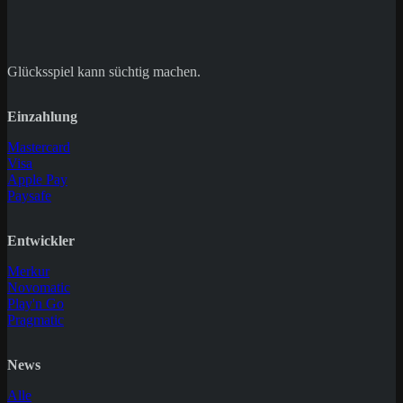
Glücksspiel kann süchtig machen.
Einzahlung
Mastercard
Visa
Apple Pay
Paysafe
Entwickler
Merkur
Novomatic
Play'n Go
Pragmatic
News
Alle