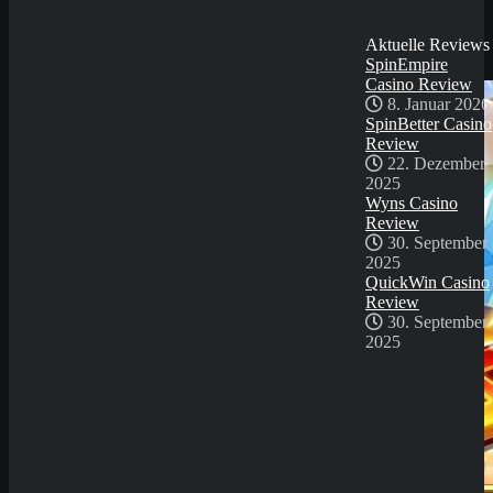
30. September
Submit
2025
Sicher dir einen 100% Bonus bis 500€ und spiele
Aktuelle Reviews
Dynamite Riches The Mother Lode
SpinEmpire
Try Our Featured Games
Casino Review
8. Januar 2026
SpinBetter Casino
Review
22. Dezember
2025
Wyns Casino
Review
30. September
2025
QuickWin Casino
Review
30. September
2025