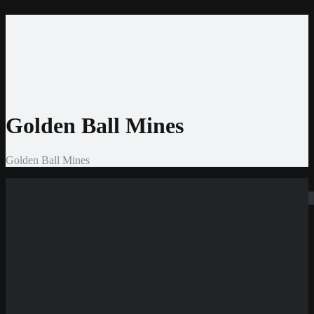
Home
Casinos
Bonis
Slots
Entwickler
News
Golden Ball Mines
Golden Ball Mines
Suchen
Neue Casinos