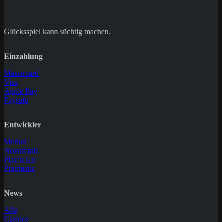
Glücksspiel kann süchtig machen.
Einzahlung
Mastercard
Visa
Apple Pay
Paysafe
Entwickler
Merkur
Novomatic
Play'n Go
Pragmatic
News
Alle
Casinos