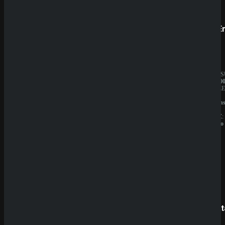
Prestige
SpinE
BESITZER:
JAHRES
Aurevia
10.000.0
IT
BESITZE
Group
GBL
LIZENZ:
Solution
Curacao
N.V.
LIZENZ:
Curacao
SpinBetter
Betist