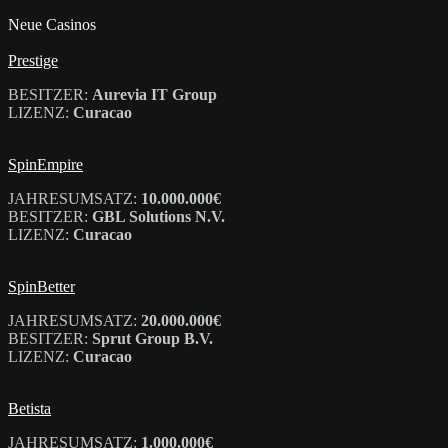
Neue Casinos
Prestige
BESITZER:
Aurevia IT Group
LIZENZ:
Curacao
SpinEmpire
JAHRESUMSATZ:
10.000.000€
BESITZER:
GBL Solutions N.V.
LIZENZ:
Curacao
SpinBetter
JAHRESUMSATZ:
20.000.000€
BESITZER:
Sprut Group B.V.
LIZENZ:
Curacao
Betista
JAHRESUMSATZ:
1.000.000€