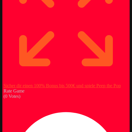
Sicher dir einen 100% Bonus bis 500€ und spiele Peep the Pop
Rate Game
(
0
Votes)