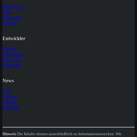
Mastercard
Visa
Apple Pay
Paysafe
Entwickler
Merkur
Novomatic
Play'n Go
Pragmatic
News
Alle
Casinos
Partner
Ratgeber
Hinweis
Die Inhalte dienen ausschließlich zu Informationszwecken. Wir