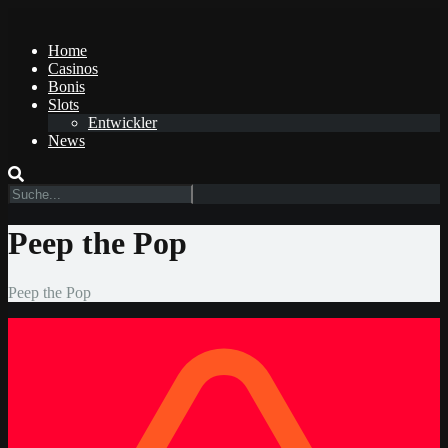
Home
Casinos
Bonis
Slots
Entwickler
News
Peep the Pop
Peep the Pop