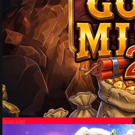
Demo Spiel