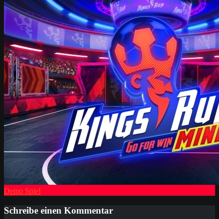
Demo Spiel
Schreibe einen Kommentar