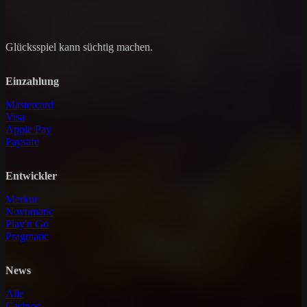
Glücksspiel kann süchtig machen.
Einzahlung
Mastercard
Visa
Apple Pay
Paysafe
Entwickler
Merkur
Novomatic
Play'n Go
Pragmatic
News
Alle
Casinos