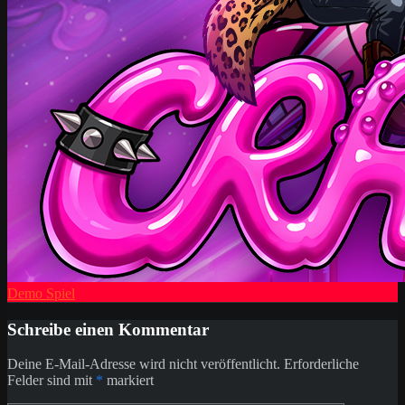
Demo Spiel
Schreibe einen Kommentar
Deine E-Mail-Adresse wird nicht veröffentlicht.
Erforderliche
Felder sind mit
*
markiert