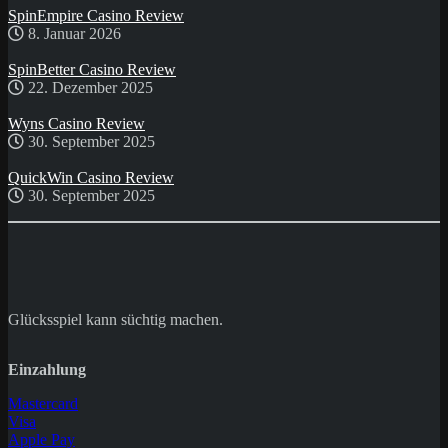
SpinEmpire Casino Review
8. Januar 2026
SpinBetter Casino Review
22. Dezember 2025
Wyns Casino Review
30. September 2025
QuickWin Casino Review
30. September 2025
Glücksspiel kann süchtig machen.
Einzahlung
Mastercard
Visa
Apple Pay