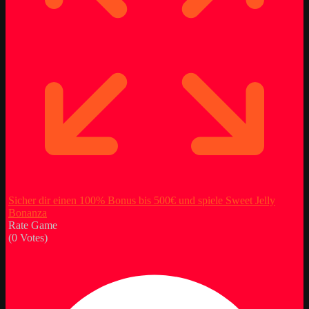
Sicher dir einen 100% Bonus bis 500€ und spiele Sweet Jelly
Bonanza
Rate Game
(
0
Votes)