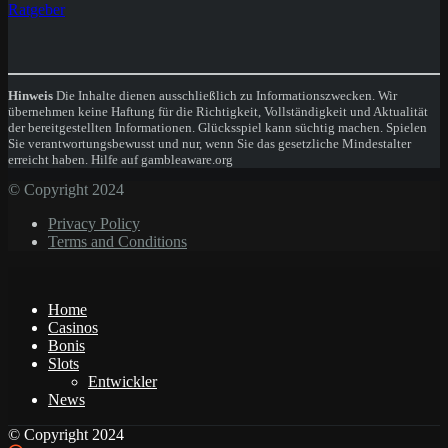
Ratgeber
Hinweis
Die Inhalte dienen ausschließlich zu Informationszwecken. Wir
übernehmen keine Haftung für die Richtigkeit, Vollständigkeit und Aktualität
der bereitgestellten Informationen. Glücksspiel kann süchtig machen. Spielen
Sie verantwortungsbewusst und nur, wenn Sie das gesetzliche Mindestalter
erreicht haben. Hilfe auf gambleaware.org
© Copyright 2024
Privacy Policy
Terms and Conditions
Home
Casinos
Bonis
Slots
Entwickler
News
© Copyright 2024