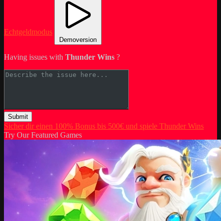
Echtgeldmodus
Demoversion
Having issues with
Thunder Wins
?
Submit
Sicher dir einen 100% Bonus bis 500€ und spiele Thunder Wins
Try Our Featured Games