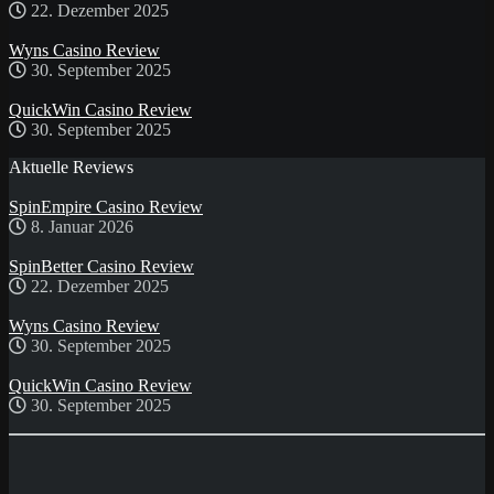
22. Dezember 2025
Wyns Casino Review
30. September 2025
QuickWin Casino Review
30. September 2025
Aktuelle Reviews
SpinEmpire Casino Review
8. Januar 2026
SpinBetter Casino Review
22. Dezember 2025
Wyns Casino Review
30. September 2025
QuickWin Casino Review
30. September 2025