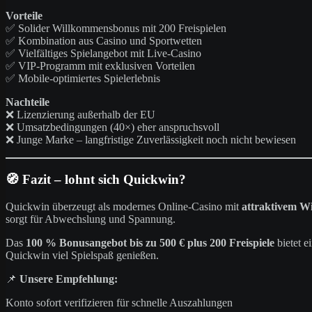
Vorteile
✅ Solider Willkommensbonus mit 200 Freispielen
✅ Kombination aus Casino und Sportwetten
✅ Vielfältiges Spielangebot mit Live-Casino
✅ VIP-Programm mit exklusiven Vorteilen
✅ Mobile-optimiertes Spielerlebnis
Nachteile
❌ Lizenzierung außerhalb der EU
❌ Umsatzbedingungen (40×) eher anspruchsvoll
❌ Junge Marke – langfristige Zuverlässigkeit noch nicht bewiesen
🧭
Fazit – lohnt sich Quickwin?
Quickwin überzeugt als modernes Online-Casino mit
attraktivem W
sorgt für Abwechslung und Spannung.
Das
100 % Bonusangebot bis zu 500 € plus 200 Freispiele
bietet e
Quickwin viel Spielspaß genießen.
📌
Unsere Empfehlung:
Konto sofort verifizieren für schnelle Auszahlungen