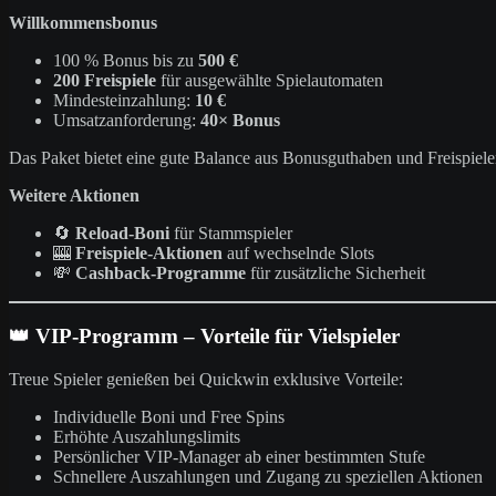
Willkommensbonus
100 % Bonus bis zu
500 €
200 Freispiele
für ausgewählte Spielautomaten
Mindesteinzahlung:
10 €
Umsatzanforderung:
40× Bonus
Das Paket bietet eine gute Balance aus Bonusguthaben und Freispiele
Weitere Aktionen
🔄
Reload-Boni
für Stammspieler
🎰
Freispiele-Aktionen
auf wechselnde Slots
💸
Cashback-Programme
für zusätzliche Sicherheit
👑
VIP-Programm – Vorteile für Vielspieler
Treue Spieler genießen bei Quickwin exklusive Vorteile:
Individuelle Boni und Free Spins
Erhöhte Auszahlungslimits
Persönlicher VIP-Manager ab einer bestimmten Stufe
Schnellere Auszahlungen und Zugang zu speziellen Aktionen