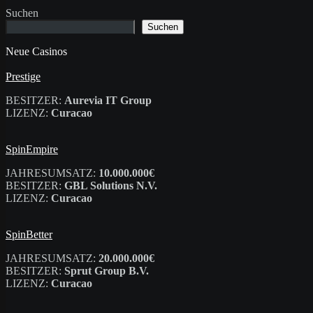
Suchen
Suchen
Neue Casinos
Prestige
BESITZER:
Aurevia IT Group
LIZENZ:
Curacao
SpinEmpire
JAHRESUMSATZ:
10.000.000€
BESITZER:
GBL Solutions N.V.
LIZENZ:
Curacao
SpinBetter
JAHRESUMSATZ:
20.000.000€
BESITZER:
Sprut Group B.V.
LIZENZ:
Curacao