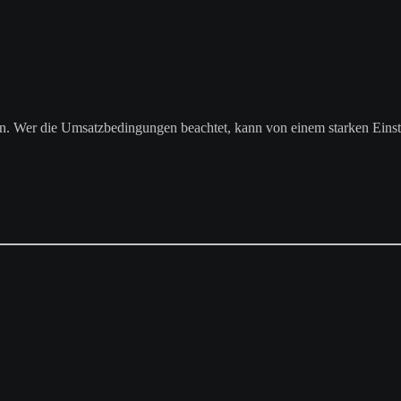
n. Wer die Umsatzbedingungen beachtet, kann von einem starken Einsti