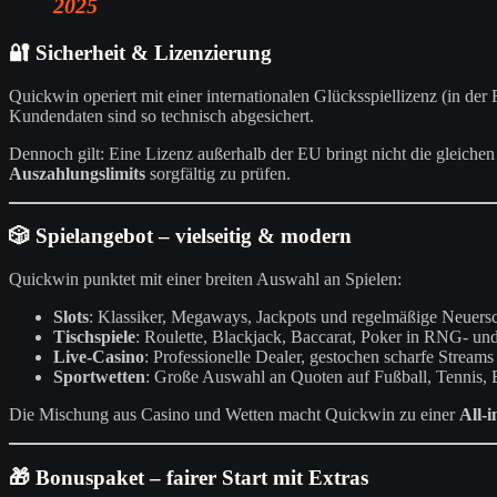
2025
🔐
Sicherheit & Lizenzierung
Quickwin operiert mit einer internationalen Glücksspiellizenz (in der
Kundendaten sind so technisch abgesichert.
Dennoch gilt: Eine Lizenz außerhalb der EU bringt nicht die gleichen
Auszahlungslimits
sorgfältig zu prüfen.
🎲
Spielangebot – vielseitig & modern
Quickwin punktet mit einer breiten Auswahl an Spielen:
Slots
: Klassiker, Megaways, Jackpots und regelmäßige Neuers
Tischspiele
: Roulette, Blackjack, Baccarat, Poker in RNG- un
Live-Casino
: Professionelle Dealer, gestochen scharfe Stream
Sportwetten
: Große Auswahl an Quoten auf Fußball, Tennis, B
Die Mischung aus Casino und Wetten macht Quickwin zu einer
All-
🎁
Bonuspaket – fairer Start mit Extras