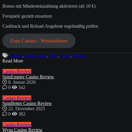
Bonus mit Mindesteinzahlung aktivieren (ab 10 €)
Freispiele gezielt einsetzen
Cashback und Reload-Angebote regelmäßig prüfen
Zum Casino / Wettanbieter
Casino
,
Glücksspiel
,
Slots
,
Sport
,
Wetten
Read More
Casino-Review
SpinEmpire Casino Review
8. Januar 2026
0
342
Casino-Review
SpinBetter Casino Review
22. Dezember 2025
0
382
Casino-Review
Wyns Casino Review