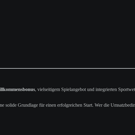
illkommensbonus
, vielseitigem Spielangebot und integrierten Sportw
ine solide Grundlage für einen erfolgreichen Start. Wer die Umsatzbedin