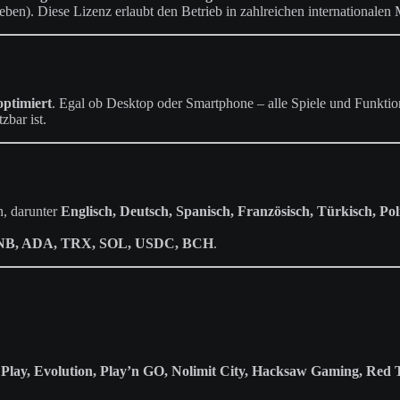
en). Diese Lizenz erlaubt den Betrieb in zahlreichen internationalen M
optimiert
. Egal ob Desktop oder Smartphone – alle Spiele und Funktion
bar ist.
en, darunter
Englisch, Deutsch, Spanisch, Französisch, Türkisch, Po
NB, ADA, TRX, SOL, USDC, BCH
.
Play, Evolution, Play’n GO, Nolimit City, Hacksaw Gaming, Red 