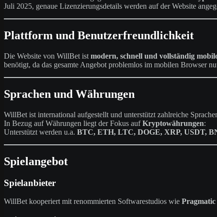
Juli 2025, genaue Lizenzierungsdetails werden auf der Website angegeb
Plattform und Benutzerfreundlichkeit
Die Website von WillBet ist
modern, schnell und vollständig mobil
benötigt, da das gesamte Angebot problemlos im mobilen Browser nutz
Sprachen und Währungen
WillBet ist international aufgestellt und unterstützt zahlreiche Sprach
In Bezug auf Währungen liegt der Fokus auf
Kryptowährungen
:
Unterstützt werden u.a.
BTC, ETH, LTC, DOGE, XRP, USDT, B
Spielangebot
Spielanbieter
WillBet kooperiert mit renommierten Softwarestudios wie
Pragmatic 