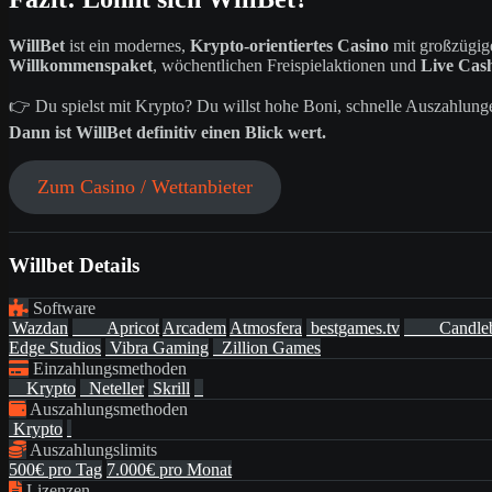
WillBet
ist ein modernes,
Krypto-orientiertes Casino
mit großzügige
Willkommenspaket
, wöchentlichen Freispielaktionen und
Live Cas
👉 Du spielst mit Krypto? Du willst hohe Boni, schnelle Auszahlung
Dann ist WillBet definitiv einen Blick wert.
Zum Casino / Wettanbieter
Willbet Details
Software
Wazdan
Apricot
Arcadem
Atmosfera
bestgames.tv
Candle
Edge Studios
Vibra Gaming
Zillion Games
Einzahlungsmethoden
Krypto
Neteller
Skrill
Auszahlungsmethoden
Krypto
Auszahlungslimits
500€ pro Tag
7.000€ pro Monat
Lizenzen