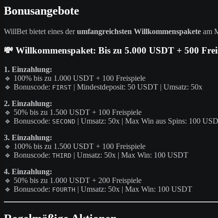
Bonusangebote
WillBet bietet eines der
umfangreichsten Willkommenspakete
am Ma
💸
Willkommenspaket: Bis zu 5.000 USDT + 500 Freis
1. Einzahlung:
🔹 100% bis zu 1.000 USDT + 100 Freispiele
🔹 Bonuscode:
| Mindestdeposit: 50 USDT | Umsatz: 50x
FIRST
2. Einzahlung:
🔹 50% bis zu 1.500 USDT + 100 Freispiele
🔹 Bonuscode:
| Umsatz: 50x | Max Win aus Spins: 100 US
SECOND
3. Einzahlung:
🔹 100% bis zu 1.500 USDT + 100 Freispiele
🔹 Bonuscode:
| Umsatz: 50x | Max Win: 100 USDT
THIRD
4. Einzahlung:
🔹 50% bis zu 1.000 USDT + 200 Freispiele
🔹 Bonuscode:
| Umsatz: 50x | Max Win: 100 USDT
FOURTH