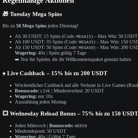
Regelmäßige Aktionen
🎁
Tuesday Mega Spins
Bis zu
50 Mega Spins
jeden Dienstag!
Ab 30 USDT: 15 Spins (Code:
) – Max Win: 50 USDT
MEGA15
Ab 100 USDT: 35 Spins (Code:
) – Max Win: 150 US
MEGA35
Ab 150 USDT: 50 Spins (Code:
) – Max Win: 200 US
MEGA50
Wagering:
40x | Spins gültig 7 Tage
➡️ Nur für Spieler, die ihr Willkommenspaket genutzt haben
♠️
Live Cashback – 15% bis zu 200 USDT
Wöchentlicher Cashback auf alle Verluste in Live Games (Roulet
Bonuscode:
| Mindestverlust: 20 USDT
LIVE
Wagering:
nur 10x
Auszahlung jeden Montag
💥
Wednesday Reload Bonus – 75% bis zu 150 USD
Jeden Mittwoch |
Bonuscode:
WED50
Mindestdeposit: 50 USDT
Wagering:
40x | Gültig 7 Tage