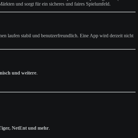
ärkten und sorgt für ein sicheres und faires Spielumfeld.
en laufen stabil und benutzerfreundlich. Eine App wird derzeit nicht
lnisch und weitere
.
Tiger, NetEnt und mehr
.