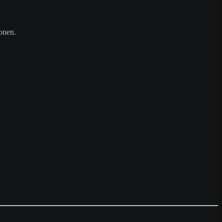
onen.