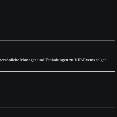
, persönliche Manager und Einladungen zu VIP-Events
folgen.