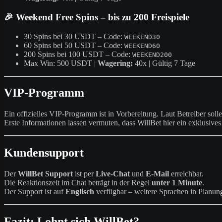
🎉
Weekend Free Spins – bis zu 200 Freispiele
30 Spins bei 30 USDT – Code:
WEEKEND30
60 Spins bei 50 USDT – Code:
WEEKEND60
200 Spins bei 100 USDT – Code:
WEEKEND200
Max Win: 500 USDT |
Wagering:
40x | Gültig 7 Tage
VIP-Programm
Ein offizielles VIP-Programm ist in Vorbereitung. Laut Betreiber sol
Erste Informationen lassen vermuten, dass WillBet hier ein exklusive
Kundensupport
Der
WillBet Support
ist per
Live-Chat
und
E-Mail
erreichbar.
Die Reaktionszeit im Chat beträgt in der Regel
unter 1 Minute
.
Der Support ist auf
Englisch
verfügbar – weitere Sprachen in Planun
Fazit: Lohnt sich WillBet?