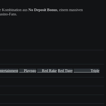
Die Kombination aus
No Deposit Bonus
, einem massiven
asino-Fans.
ntertainment
Playngo
Red Rake
Red Tiger
Triple