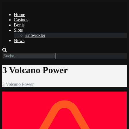
Home
Casinos
Bonis
Slots
Entwickler
News
3 Volcano Power
3 Volcano Power