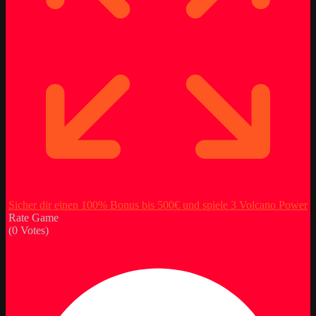
Sicher dir einen 100% Bonus bis 500€ und spiele 3 Volcano Power
Rate Game
(
0
Votes)