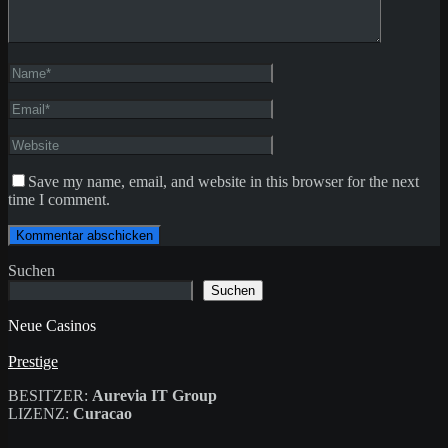
Save my name, email, and website in this browser for the next
time I comment.
Suchen
Suchen
Neue Casinos
Prestige
BESITZER:
Aurevia IT Group
LIZENZ:
Curacao