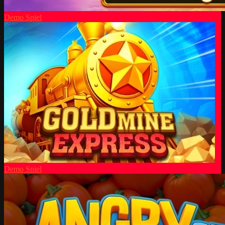
Demo Spiel
Demo Spiel