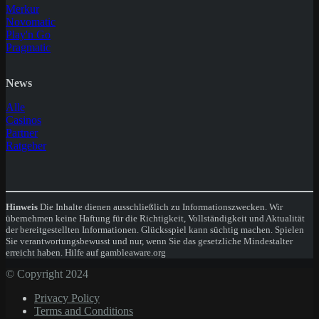
Merkur
Novomatic
Play'n Go
Pragmatic
News
Alle
Casinos
Partner
Ratgeber
Hinweis
Die Inhalte dienen ausschließlich zu Informationszwecken. Wir
übernehmen keine Haftung für die Richtigkeit, Vollständigkeit und Aktualität
der bereitgestellten Informationen. Glücksspiel kann süchtig machen. Spielen
Sie verantwortungsbewusst und nur, wenn Sie das gesetzliche Mindestalter
erreicht haben. Hilfe auf gambleaware.org
© Copyright 2024
Privacy Policy
Terms and Conditions