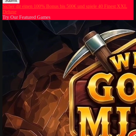
Submit
Sicher dir einen 100% Bonus bis 500€ und spiele 40 Finest XXL
Deluxe
Try Our Featured Games