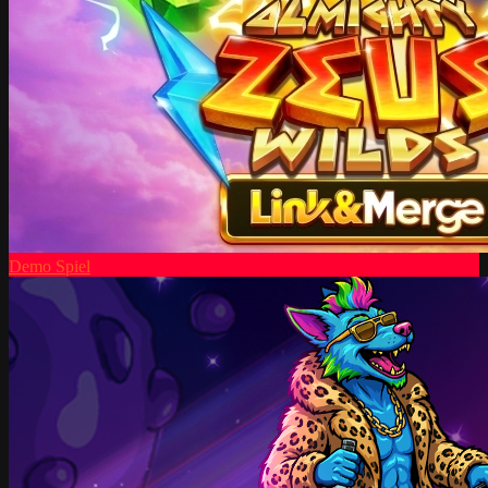
Demo Spiel