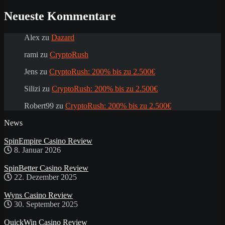
Neueste Kommentare
Alex
zu
Dazard
rami
zu
CryptoRush
Jens
zu
CryptoRush: 200% bis zu 2.500€
Silizi
zu
CryptoRush: 200% bis zu 2.500€
Robert99
zu
CryptoRush: 200% bis zu 2.500€
News
SpinEmpire Casino Review
8. Januar 2026
SpinBetter Casino Review
22. Dezember 2025
Wyns Casino Review
30. September 2025
QuickWin Casino Review