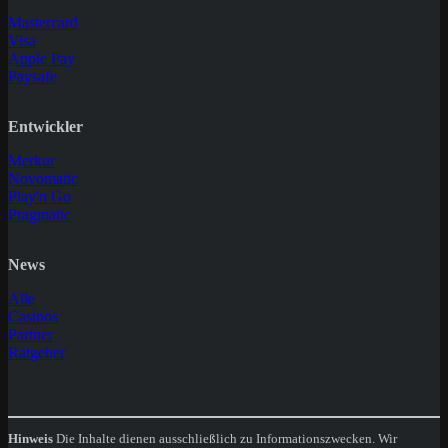
Mastercard
Visa
Apple Pay
Paysafe
Entwickler
Merkur
Novomatic
Play'n Go
Pragmatic
News
Alle
Casinos
Partner
Ratgeber
Hinweis
Die Inhalte dienen ausschließlich zu Informationszwecken. Wir