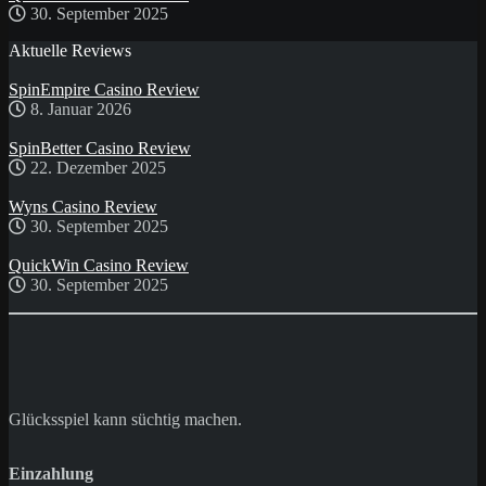
30. September 2025
Aktuelle Reviews
SpinEmpire Casino Review
8. Januar 2026
SpinBetter Casino Review
22. Dezember 2025
Wyns Casino Review
30. September 2025
QuickWin Casino Review
30. September 2025
Glücksspiel kann süchtig machen.
Einzahlung