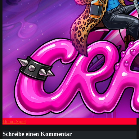
Demo Spiel
Schreibe einen Kommentar