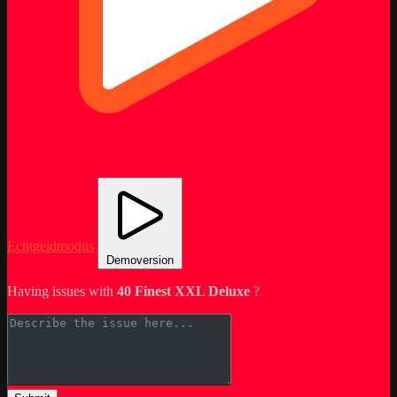
Echtgeldmodus
Demoversion
Having issues with
40 Finest XXL Deluxe
?