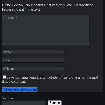
Deine E-Mail-Adresse wird nicht veröffentlicht.
Erforderliche
Felder sind mit
*
markiert
Save my name, email, and website in this browser for the next
time I comment.
Suchen
Suchen