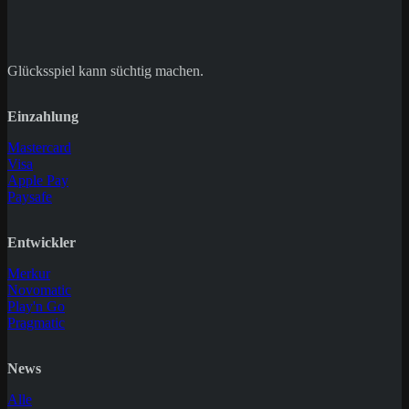
Glücksspiel kann süchtig machen.
Einzahlung
Mastercard
Visa
Apple Pay
Paysafe
Entwickler
Merkur
Novomatic
Play'n Go
Pragmatic
News
Alle