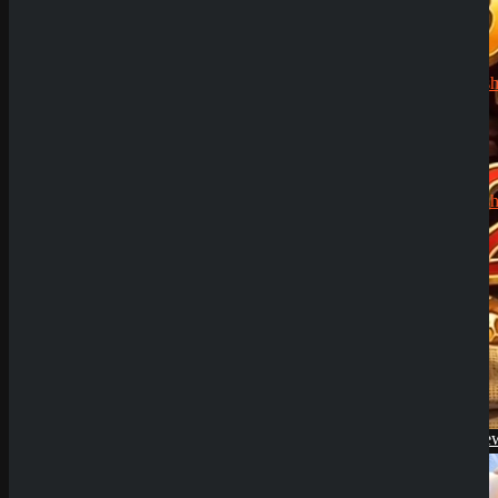
200% bis
zu 2.500€
Silizi
zu
CryptoRush
200% bis
zu 2.500€
Robert99
zu
CryptoRush
200% bis
zu 2.500€
News
SpinEmpire Casino
Review
8. Januar 2026
SpinBetter Casino
Review
22. Dezember
2025
Wyns Casino Revie
Demo Spiel
30. September
2025