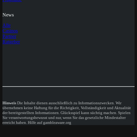
News
Alle
Casinos
Partner
Ratgeber
Hinweis
Die Inhalte dienen ausschließlich zu Informationszwecken. Wir
übernehmen keine Haftung für die Richtigkeit, Vollständigkeit und Aktualität
der bereitgestellten Informationen. Glücksspiel kann süchtig machen. Spielen
Sie verantwortungsbewusst und nur, wenn Sie das gesetzliche Mindestalter
erreicht haben. Hilfe auf gambleaware.org