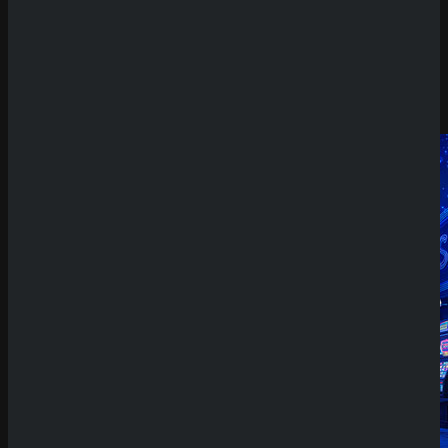
Demo Spiel