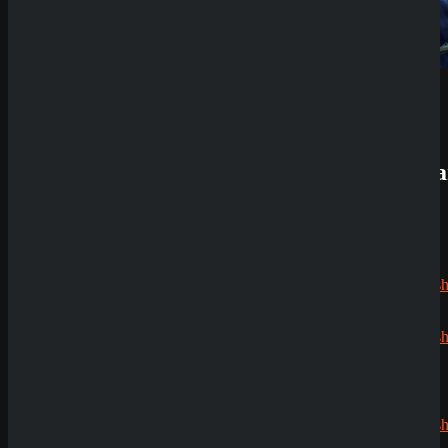
Casino
Review
Betista
Casino
Review
Neueste
Kommenta
Alex
zu
Dazard
rami
zu
CryptoRus
Jens
zu
CryptoRush
200% bis
zu 2.500€
Silizi
zu
CryptoRush
200% bis