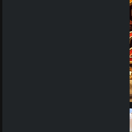
200% bis
zu 2.500€
Silizi
zu
CryptoRush
200% bis
zu 2.500€
Robert99
zu
CryptoRush
200% bis
zu 2.500€
News
SpinEmpire Casino
Review
8. Januar 2026
SpinBetter Casino
Review
22. Dezember
Demo Spiel
2025
Wyns Casino Revie
30. September
2025