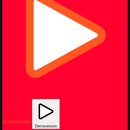
Echtgeldmodus
Demoversion