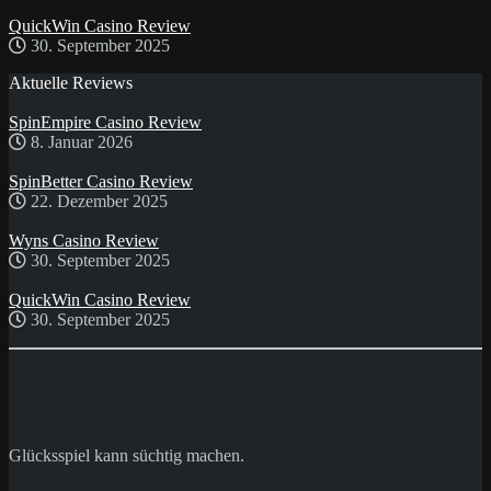
QuickWin Casino Review
30. September 2025
Aktuelle Reviews
SpinEmpire Casino Review
8. Januar 2026
SpinBetter Casino Review
22. Dezember 2025
Wyns Casino Review
30. September 2025
QuickWin Casino Review
30. September 2025
Glücksspiel kann süchtig machen.