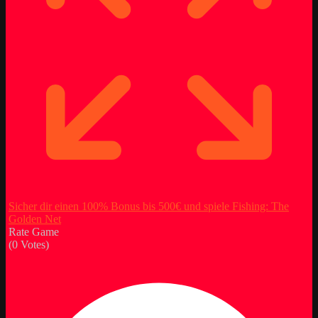
Sicher dir einen 100% Bonus bis 500€ und spiele Fishing: The
Golden Net
Rate Game
(
0
Votes)