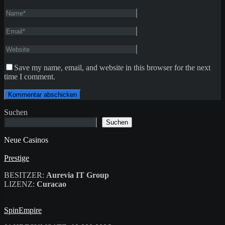
Save my name, email, and website in this browser for the next
time I comment.
Suchen
Suchen
Neue Casinos
Prestige
BESITZER:
Aurevia IT Group
LIZENZ:
Curacao
SpinEmpire