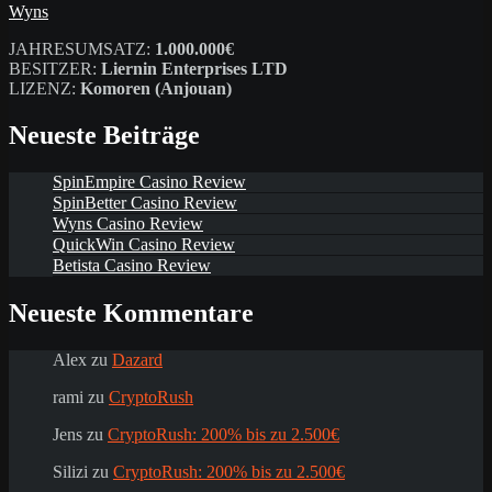
Wyns
JAHRESUMSATZ:
1.000.000€
BESITZER:
Liernin Enterprises LTD
LIZENZ:
Komoren (Anjouan)
Neueste Beiträge
SpinEmpire Casino Review
SpinBetter Casino Review
Wyns Casino Review
QuickWin Casino Review
Betista Casino Review
Neueste Kommentare
Alex
zu
Dazard
rami
zu
CryptoRush
Jens
zu
CryptoRush: 200% bis zu 2.500€
Silizi
zu
CryptoRush: 200% bis zu 2.500€