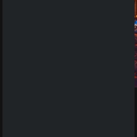
Demo Spiel
Schreibe einen Kommentar
Deine E-Mail-Adresse wird nicht veröffentlicht.
Erforderliche Felder sind mit
*
markiert