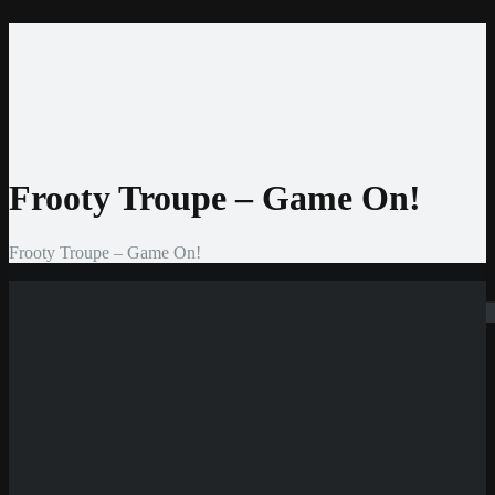
Home
Casinos
Bonis
Slots
Entwickler
News
Frooty Troupe – Game On!
Frooty Troupe – Game On!
Suchen
Neue Casinos