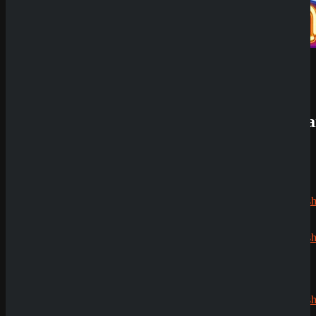
Casino
Review
Betista
Casino
Review
Neueste
Kommenta
Alex
zu
Dazard
rami
zu
CryptoRus
Jens
zu
CryptoRush
200% bis
zu 2.500€
Silizi
zu
CryptoRush
200% bis