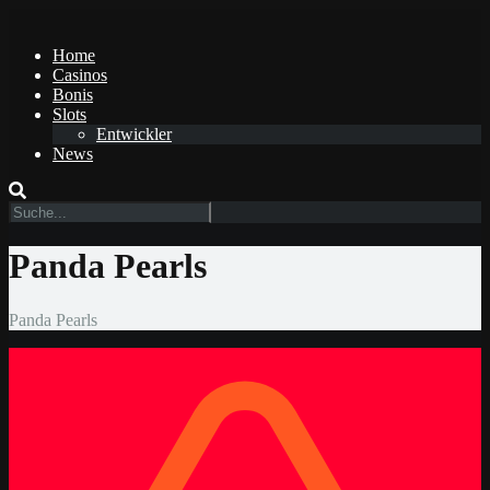
Home
Casinos
Bonis
Slots
Entwickler
News
Panda Pearls
Panda Pearls