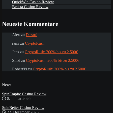
QuickWin Casino Review
Betista Casino Review
Neueste Kommentare
Alex
zu
Dazard
rami
zu
CryptoRush
Jens
zu
CryptoRush: 200% bis zu 2.500€
Silizi
zu
CryptoRush: 200% bis zu 2.500€
Robert99
zu
CryptoRush: 200% bis zu 2.500€
News
SpinEmpire Casino Review
8. Januar 2026
SpinBetter Casino Review
22. Dezember 2025