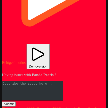
Echtgeldmodus
Demoversion
Having issues with
Panda Pearls
?
Submit