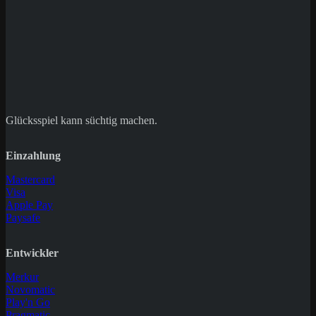
Glücksspiel kann süchtig machen.
Einzahlung
Mastercard
Visa
Apple Pay
Paysafe
Entwickler
Merkur
Novomatic
Play'n Go
Pragmatic