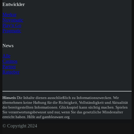
Entwickler
Merkur
Novomatic
Play'n Go
Pragmatic
News
Alle
Casinos
Partner
Ratgeber
Hinweis
Die Inhalte dienen ausschließlich zu Informationszwecken. Wir
übernehmen keine Haftung für die Richtigkeit, Vollständigkeit und Aktualität
der bereitgestellten Informationen. Glücksspiel kann süchtig machen. Spielen
Sie verantwortungsbewusst und nur, wenn Sie das gesetzliche Mindestalter
erreicht haben. Hilfe auf gambleaware.org
© Copyright 2024