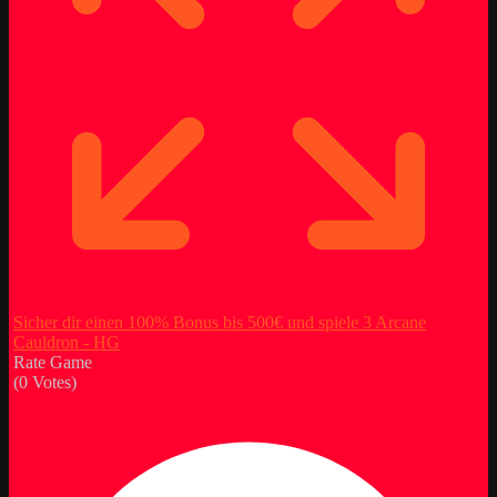
Sicher dir einen 100% Bonus bis 500€ und spiele 3 Arcane
Cauldron - HG
Rate Game
(
0
Votes)