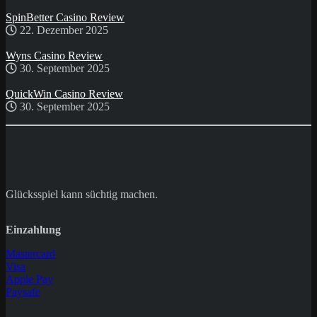
SpinBetter Casino Review
22. Dezember 2025
Wyns Casino Review
30. September 2025
QuickWin Casino Review
30. September 2025
Glücksspiel kann süchtig machen.
Einzahlung
Mastercard
Visa
Apple Pay
Paysafe