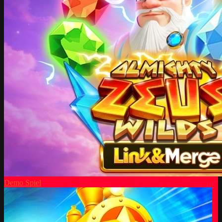
Demo Spiel