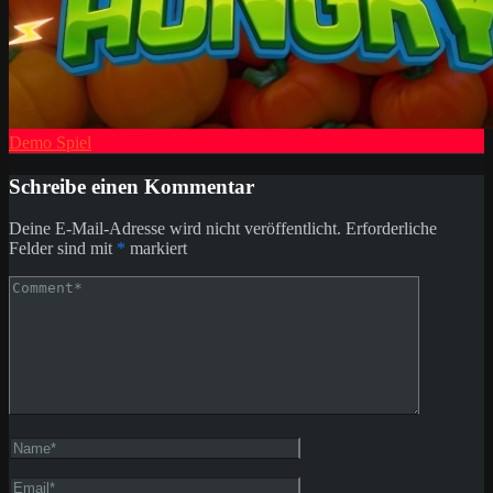
Demo Spiel
Schreibe einen Kommentar
Deine E-Mail-Adresse wird nicht veröffentlicht.
Erforderliche
Felder sind mit
*
markiert