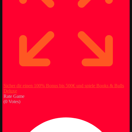
Sicher dir einen 100% Bonus bis 500€ und spiele Books & Bulls
Deluxe
Rate Game
(
0
Votes)