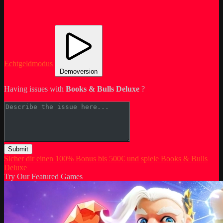
Echtgeldmodus
Demoversion
Having issues with
Books & Bulls Deluxe
?
Submit
Sicher dir einen 100% Bonus bis 500€ und spiele Books & Bulls
Deluxe
Try Our Featured Games