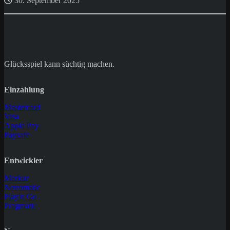
30. September 2025
Glücksspiel kann süchtig machen.
Einzahlung
Mastercard
Visa
Apple Pay
Paysafe
Entwickler
Merkur
Novomatic
Play'n Go
Pragmatic