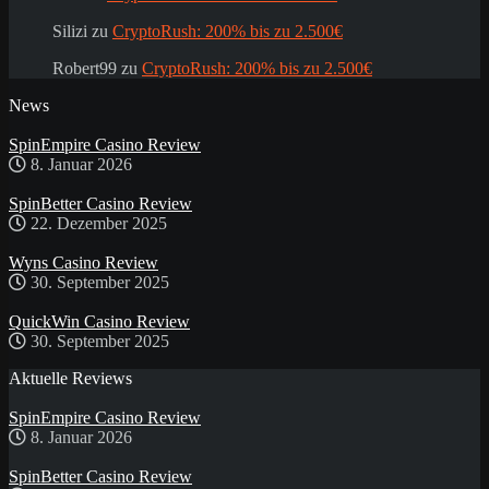
Silizi
zu
CryptoRush: 200% bis zu 2.500€
Robert99
zu
CryptoRush: 200% bis zu 2.500€
News
SpinEmpire Casino Review
8. Januar 2026
SpinBetter Casino Review
22. Dezember 2025
Wyns Casino Review
30. September 2025
QuickWin Casino Review
30. September 2025
Aktuelle Reviews
SpinEmpire Casino Review
8. Januar 2026
SpinBetter Casino Review