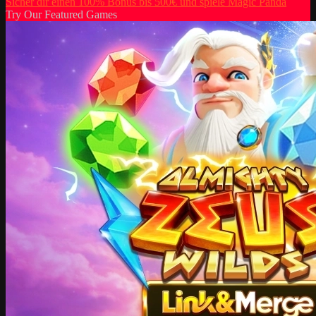
Sicher dir einen 100% Bonus bis 500€ und spiele Magic Panda
Try Our Featured Games