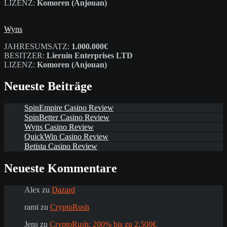
LIZENZ:
Komoren (Anjouan)
Wyns
JAHRESUMSATZ:
1.000.000€
BESITZER:
Liernin Enterprises LTD
LIZENZ:
Komoren (Anjouan)
Neueste Beiträge
SpinEmpire Casino Review
SpinBetter Casino Review
Wyns Casino Review
QuickWin Casino Review
Betista Casino Review
Neueste Kommentare
Alex
zu
Dazard
rami
zu
CryptoRush
Jens
zu
CryptoRush: 200% bis zu 2.500€